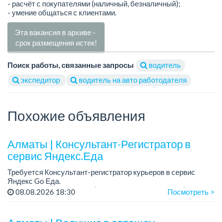
- расчёт с покупателями (наличный, безналичный);
- умение общаться с клиентами.
Эта вакансия в архиве -
срок размещения истек!
Поиск работы, связанные запросы
водитель
экспедитор
водитель на авто работодателя
Похожие объявления
Алматы | Консультант-Регистратор в
сервис Яндекс.Еда
Требуется Консультант-регистратор курьеров в сервис
Яндекс Go Еда.
Условия: работа в офисе (Абылай хана - Макатаева).
08.08.2026 18:30
Посмотреть >
График работы: 5/2, пятидневка, с 9 до 18 час.
Требован...