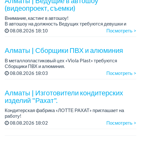
Алматы | Ведущие в автошоу
(видеопроект, съемки)
Внимание, кастинг в автошоу!
В автошоу на должность Ведущих требуются девушки и
парни. А также авто эксперты и авто перекупы.
08.08.2026 18:10
Посмотреть >
Преимущество для соискателей:
– знание автомоб...
Алматы | Сборщики ПВХ и алюминия
В металлопластиковый цех «Viola Plast» требуются
Сборщики ПВХ и алюминия.
График работы: 5/2, с 08.00 до 17.00.
08.08.2026 18:03
Посмотреть >
Зарплата: от 300 000 тенге.
По всем вопросам обращаться по теле...
Алматы | Изготовители кондитерских
изделий "Рахат".
Кондитерская фабрика «ЛОТТЕ РАХАТ» приглашает на
работу!
График работы: сменный.
08.08.2026 18:02
Посмотреть >
Зарплата: от 202 729 до 330 216 тенге.
Условия: стабильная зарплата (указана с вычетом налогов),
пред...