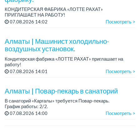
КОНДИТЕРСКАЯ ФАБРИКА «ЛОТТЕ РАХАТ»
ПРИГЛАШАЕТ НА РАБОТУ!
Зарплата: от 120 000 до 180 000 тенге.
07.08.2026 14:02
Посмотреть >
График работы: сменный.
Условия: стабильная зарплата (указана с вычетом налогов),
пред...
Алматы | Машинист холодильно-
воздушных установок.
Кондитерская фабрика «ЛОТТЕ РАХАТ» приглашает на
работу!
Зарплата: от 293 099 до 390 328 тенге.
07.08.2026 14:01
Посмотреть >
График работы: сменный.
Условия: стабильная зарплата (указана с вычетом налогов),
пре...
Алматы | Повар-пекарь в санаторий
В санаторий «Каргалы» требуется Повар-пекарь.
График работы: 2/2.
Зарплата: 180 000 тенге на руки + соцпакет.
07.08.2026 14:00
Посмотреть >
Все подробности обсуждаются на собеседовании....