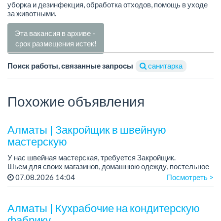
уборка и дезинфекция, обработка отходов, помощь в уходе
за животными.
Эта вакансия в архиве -
срок размещения истек!
Поиск работы, связанные запросы
санитарка
Похожие объявления
Алматы | Закройщик в швейную
мастерскую
У нас швейная мастерская, требуется Закройщик.
Шьем для своих магазинов, домашнюю одежду, постельное
белье, скатерти.
07.08.2026 14:04
Посмотреть >
Зарплата: от 350 000 тенге.
Место работы: Наурызбай батыра - Сат...
Алматы | Кухрабочие на кондитерскую
фабрику.