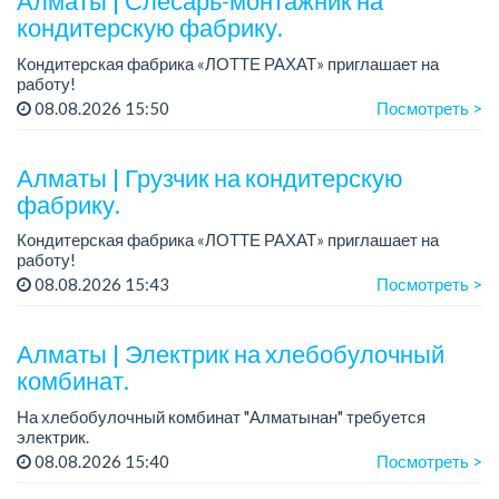
Алматы | Слесарь-монтажник на
- о...
кондитерскую фабрику.
Кондитерская фабрика «ЛОТТЕ РАХАТ» приглашает на
работу!
Зарплата обсуждается на собеседовании.
08.08.2026 15:50
Посмотреть >
График работы: сменный.
Условия: стабильная зарплата (указана с вычетом налогов),
пред...
Алматы | Грузчик на кондитерскую
фабрику.
Кондитерская фабрика «ЛОТТЕ РАХАТ» приглашает на
работу!
График работы: сменный.
08.08.2026 15:43
Посмотреть >
Зарплата: 240 249 тенге.
Условия: стабильная зарплата (указана с вычетом налогов),
предоставляется ра...
Алматы | Электрик на хлебобулочный
комбинат.
На хлебобулочный комбинат "Алматынан" требуется
электрик.
Зарплата: от 250 000 тенге на руки + бесплатный обед.
08.08.2026 15:40
Посмотреть >
График работы: 5/2, с 09.00 до 18.00.
Требования: опыт работы, техниче...