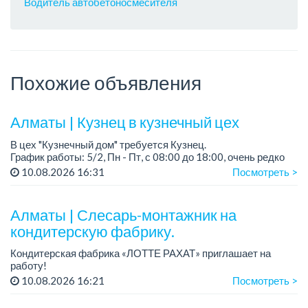
Водитель автобетоносмесителя
Похожие объявления
Алматы | Кузнец в кузнечный цех
В цех "Кузнечный дом" требуется Кузнец.
График работы: 5/2, Пн - Пт, с 08:00 до 18:00, очень редко
суббота.
10.08.2026 16:31
Посмотреть >
Зарплата: 300 000 - 500 000 тенге, сдельная.
Требования:
Алматы | Слесарь-монтажник на
- о...
кондитерскую фабрику.
Кондитерская фабрика «ЛОТТЕ РАХАТ» приглашает на
работу!
Зарплата обсуждается на собеседовании.
10.08.2026 16:21
Посмотреть >
График работы: сменный.
Условия: стабильная зарплата (указана с вычетом налогов),