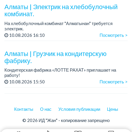
пред...
Алматы | Электрик на хлебобулочный
комбинат.
На хлебобулочный комбинат "Алматынан" требуется
электрик.
Зарплата: от 250 000 тенге на руки + бесплатный обед.
10.08.2026 16:10
Посмотреть >
График работы: 5/2, с 09.00 до 18.00.
Требования: опыт работы, техниче...
Алматы | Грузчик на кондитерскую
фабрику.
Кондитерская фабрика «ЛОТТЕ РАХАТ» приглашает на
работу!
График работы: сменный.
10.08.2026 15:50
Посмотреть >
Зарплата: 240 249 тенге.
Условия: стабильная зарплата (указана с вычетом налогов),
предоставляется ра...
Контакты
О нас
Условия публикации
Цены
© 2026 ИД "Жан" - копирование запрещено