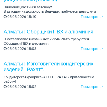
Внимание, кастинг в автошоу!
В автошоу на должность Ведущих требуются девушки и
парни. А также авто эксперты и авто перекупы.
08.08.2026 18:10
Посмотреть >
Преимущество для соискателей:
– знание автомоб...
Алматы | Сборщики ПВХ и алюминия
В металлопластиковый цех «Viola Plast» требуются
Сборщики ПВХ и алюминия.
График работы: 5/2, с 08.00 до 17.00.
08.08.2026 18:03
Посмотреть >
Зарплата: от 300 000 тенге.
По всем вопросам обращаться по теле...
Алматы | Изготовители кондитерских
изделий "Рахат".
Кондитерская фабрика «ЛОТТЕ РАХАТ» приглашает на
работу!
График работы: сменный.
08.08.2026 18:02
Посмотреть >
Зарплата: от 202 729 до 330 216 тенге.
Условия: стабильная зарплата (указана с вычетом налогов),
пред...