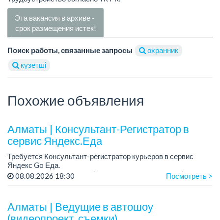
Эта вакансия в архиве -
срок размещения истек!
Поиск работы, связанные запросы
охранник
күзетші
Похожие объявления
Алматы | Консультант-Регистратор в
сервис Яндекс.Еда
Требуется Консультант-регистратор курьеров в сервис
Яндекс Go Еда.
Условия: работа в офисе (Абылай хана - Макатаева).
08.08.2026 18:30
Посмотреть >
График работы: 5/2, пятидневка, с 9 до 18 час.
Требован...
Алматы | Ведущие в автошоу
(видеопроект, съемки)