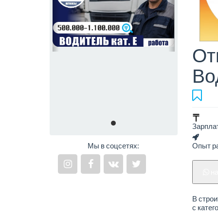
От
Во
Зарпла
Мы в соцсетях:
Опыт ра
н
В строи
с катего