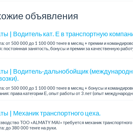
ожие объявления
ты | Водитель кат. Е в транспортную компан
а: от 500 000 до 1 100 000 тенге в месяц + премии и командиров
: постоянная занятость, бонусы и премии за качественную рабо
, современный автопарк.
ты | Водитель-дальнобойщик (международ
озки).
а: от 500 000 до 1 100 000 тенге в месяц + бонусы и командиров
ния: права категории Е, опыт работы от 3 лет (опыт международн
о не обязателен), ответстве...
ты | Механик транспортного цеха.
изводство TOO «ALMATY MAI» требуется механик транспортного 
а: до 380 000 тенге на руки.