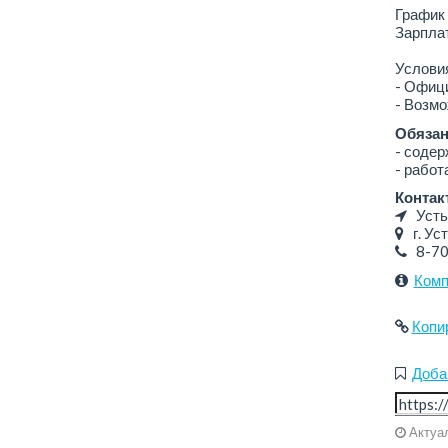
График 
Зарплат
Услови
- Офиц
- Возм
Обязан
- содер
- работ
Контак
Усть
г. Уст
8-7
Комп
Копи
Доба
Актуал