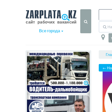
Все города
Гла
‹
›
← На