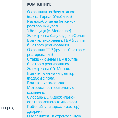
компании:
Охранники на базу отдыха
(вахта, Горная Ульбинка)
Разнорабочие на бетонно-
растворный узел.
Уборщица (с. Меновное)
Электрик на базу отдыха Орлан
Водитель-охранник ГБР (группы
быстрого реагирования)
Охранник ГБР (группы быстрого
реагирования)
Старший смены ГБР (группы
быстрого реагирования)
Электрик на б/о Мелада.
Водитель на манипулятор
(подъем с пола)
Водитель самосвала
Моторист в строительную
компанию
Слесарь ДСК (дробильно-
сортировочного комплекса)
Рабочий-универсал (мастер)
ногорск,
Дворник
Озеленитель в строительную