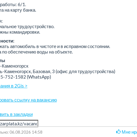
работы: 6/1.
а на карту банка.
я:
иальное трудоустройство.
ожны командировки.
ности:
жать автомобиль в чистоте и в исправном состоянии.
а по обеспечению воды на объекте.
ты
-Каменогорск
ь-Каменогорск, Базовая, 3 (офис для трудоустройства)
05-752-1582
(WhatsApp)
ания в 2Gis >
ровать ссылку на вакансию
вить в закладки
Мне нр
ьно: 06.08.2026 14:58