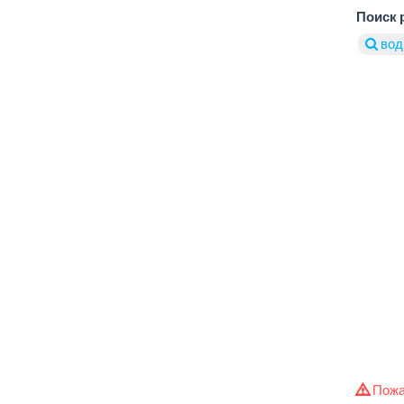
Поиск 
вод
Пожа