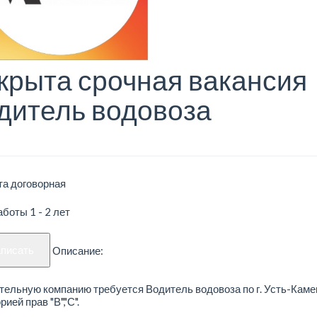
крыта срочная вакансия
дитель водовоза
та договорная
боты 1 - 2 лет
аписать
Описание:
тельную компанию требуется Водитель водовоза по г. Усть-Каме
рией прав "В","С".