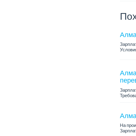
Пох
Алма
Зарплат
Условия
условия
...
Алма
перев
Зарплат
Требова
плюс, н
Алма
На про
Зарплат