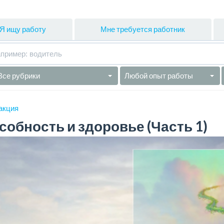
Я ищу работу
Мне требуется работник
Все рубрики
Любой опыт работы
акция
обность и здоровье (Часть 1)