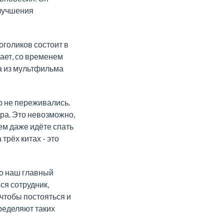
улучшения
голиков состоит в
хает, со временем
ца из мультфильма
р не переживались.
ера. Это невозможно,
ием даже идёте спать
 трёх китах - это
то наш главный
ся сотрудник,
 чтобы постояться и
ределяют таких