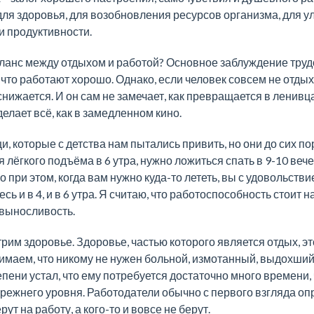
для здоровья, для возобновления ресурсов организма, для 
и продуктивности.
ланс между отдыхом и работой? Основное заблуждение трудо
, что работают хорошо. Однако, если человек совсем не отды
нижается. И он сам не замечает, как превращается в ленив
делает всё, как в замедленном кино.
, которые с детства нам пытались привить, но они до сих по
 лёгкого подъёма в 6 утра, нужно ложиться спать в 9-10 веч
о при этом, когда вам нужно куда-то лететь, вы с удовольств
ь и в 4, и в 6 утра. Я считаю, что работоспособность стоит на
 выносливость.
им здоровье. Здоровье, частью которого является отдых, э
имаем, что никому не нужен больной, измотанный, выдохший
епени устал, что ему потребуется достаточно много времени,
прежнего уровня. Работодатели обычно с первого взгляда оп
ут на работу, а кого-то и вовсе не берут.