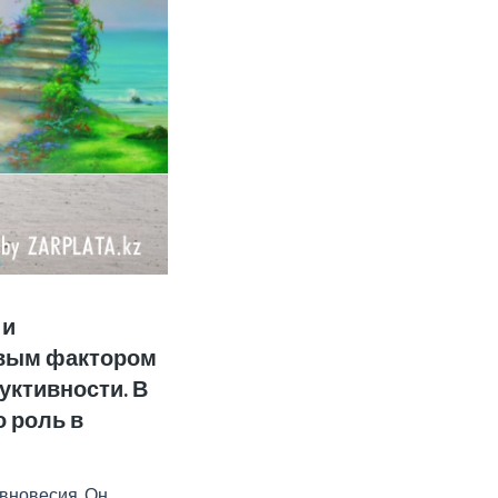
 и
евым фактором
уктивности. В
о роль в
вновесия. Он