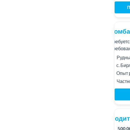
П
Комба
Требуетс
Требован
Рудны
с. Бир
Опыт р
Частн
Водите
500 0