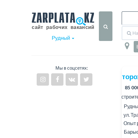
Рудный
Мы в соцсетях:
Сторо
85 00
В строит
Рудны
ул. Т
Опыт р
Барыс