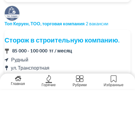
Топ Керуен, ТОО, торговая компания
2 вакансии
Сторож в строительную компанию.
85 000 - 100 000 тг / месяц
Рудный
ул. Транспортная
Опыт работы 1 - 2 лет
Барыс Строй-2020, ТОО
Главная
Горячие
Рубрики
Избранные
Посмотреть вакансию
Контролер (оператор
видеонаблюдения) в супермаркет