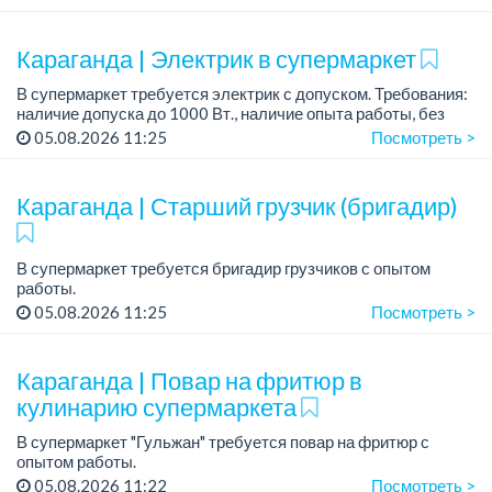
Условия:
- Питание и развозка за счет работодателя.
Караганда | Электрик в супермаркет
В супермаркет требуется электрик с допуском. Требования:
наличие допуска до 1000 Вт., наличие опыта работы, без
вредных привычек.
05.08.2026 11:25
Посмотреть >
График работы: 2/2.
Зарплата: от 200 000 до 220 00...
Караганда | Старший грузчик (бригадир)
В супермаркет требуется бригадир грузчиков с опытом
работы.
График работы: 2/2, с 9ч до 23ч.
05.08.2026 11:25
Посмотреть >
Есть питание и развозка по Юго-Востоку, Майкудуку.
Официальное трудоустройство....
Караганда | Повар на фритюр в
кулинарию супермаркета
В супермаркет "Гульжан" требуется повар на фритюр с
опытом работы.
05.08.2026 11:22
Посмотреть >