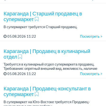
График работы: 2/2, по 11 ч. в день.
Зарплата: 225 000 тенге + бесплатное питание.
Караганда | Старший продавец в
Условия:
супермаркет
-...
В супермаркет требуется Старший продавец.
График работы: 5/2, по 10 часов.
05.08.2026 11:22
Посмотреть >
Зарплата: от 260 000 тенге + мотивации, KPI
Условия: бесплатное питание, есть развозка - юг,...
Караганда | Продавец в кулинарный
отдел
Требуется в кулинарный отдел супермаркета продавец.
Требования: опрятный внешний вид, вежливость, наличие
санитарной книжки.
05.08.2026 11:22
Посмотреть >
График работы: 2/2.
Зарплата: 190 000 тенге, оклад + про...
Караганда | Продавец-консультант в
супермаркет
В супермаркет на Юго-Востоке требуется Продавец-
консультант с опытом работы.