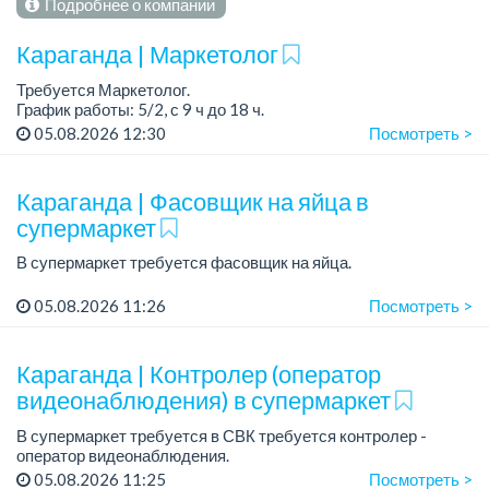
Подробнее о компании
Караганда | Маркетолог
Требуется Маркетолог.
График работы: 5/2, с 9 ч до 18 ч.
05.08.2026 12:30
Посмотреть >
Требования:
- опыт работы желательно в сфере розничной торговли;
- опыт продвижения товаров и услуг;
Караганда | Фасовщик на яйца в
- уме...
супермаркет
В супермаркет требуется фасовщик на яйца.
График работы: 2/2.
05.08.2026 11:26
Посмотреть >
Зарплата: 170 000 тенге + премия 100% , бесплатное
питание.
Караганда | Контролер (оператор
Условия:
видеонаблюдения) в супермаркет
- Есть развозка: юг, гор...
В супермаркет требуется в СВК требуется контролер -
оператор видеонаблюдения.
График работы: 2/2, с 09 ч до 23 ч.
05.08.2026 11:25
Посмотреть >