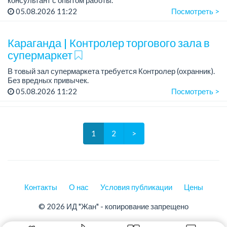
05.08.2026 11:22
Посмотреть >
График работы: 2/2, по 11ч, есть развозка.
Зарплата: от 200 000 тенге + бесплатное питание.
Зарп...
Караганда | Контролер торгового зала в
супермаркет
В товый зал супермаркета требуется Контролер (охранник).
Без вредных привычек.
График работы: 2/2, сменный.
05.08.2026 11:22
Посмотреть >
Зарплата: от 200 000 тенге, оплата до 10 числа каждого
месяца.
1
2
>
Контакты
О нас
Условия публикации
Цены
© 2026 ИД "Жан" - копирование запрещено