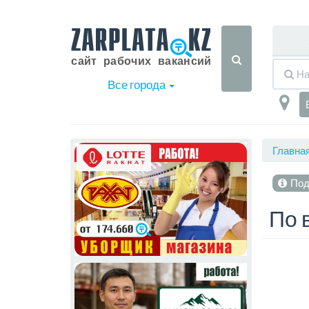
Все города
Главна
Под
По 