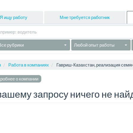
Я ищу работу
Мне требуется работник
Все рубрики
Любой опыт работы
я
Работа в компаниях
Гавриш-Казахстан, реализация семя
робнее о компании
вашему запросу ничего не най