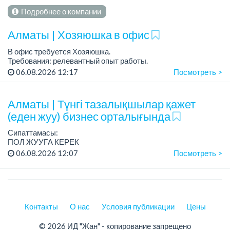
Подробнее о компании
Алматы | Хозяюшка в офис
В офис требуется Хозяюшка.
Требования: релевантный опыт работы.
График работы: 5/2.
06.08.2026 12:17
Посмотреть >
Дежурства в выходные дни оплачиваются отдельно....
Алматы | Түнгі тазалықшылар қажет
(еден жуу) бизнес орталығында
Сипаттамасы:
ПОЛ ЖУУҒА КЕРЕК
Офис Аль Фараби 11/1,
06.08.2026 12:07
Посмотреть >
түнгі сменге керек
График 5/2, 22:00 - 08:00 дейн
Жұма сенбі демалыс
Ресми түрде документпен
Контакты
О нас
Условия публикации
Цены
Айлық 2...
© 2026 ИД "Жан" - копирование запрещено