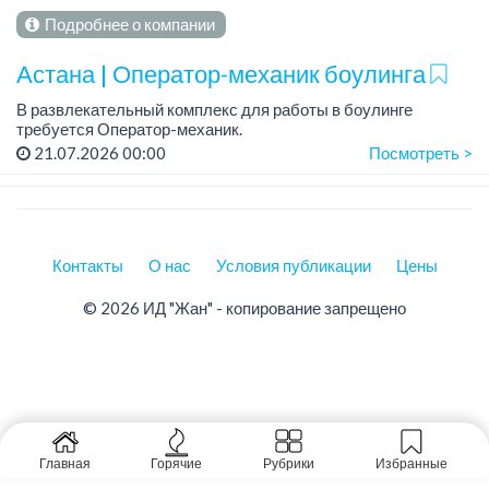
Подробнее о компании
Астана | Оператор-механик боулинга
В развлекательный комплекс для работы в боулинге
требуется Оператор-механик.
Зарплата: 350 000 тенге на руки + питание.
21.07.2026 00:00
Посмотреть >
График работы: 5/2, с 11.30 до 02.00.
Требования:...
Контакты
О нас
Условия публикации
Цены
© 2026 ИД "Жан" - копирование запрещено
Главная
Горячие
Рубрики
Избранные