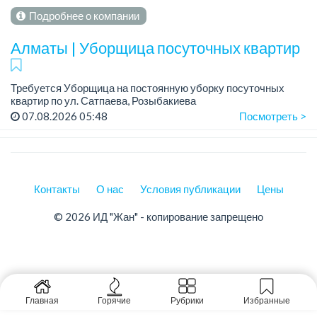
Подробнее о компании
Алматы | Уборщица посуточных квартир
Требуется Уборщица на постоянную уборку посуточных
квартир по ул. Сатпаева, Розыбакиева
График работы: полный.
07.08.2026 05:48
Посмотреть >
Требования: проживание в городе Алматы, обязательно по
улице Тимирязева /...
Контакты
О нас
Условия публикации
Цены
© 2026 ИД "Жан" - копирование запрещено
Главная
Горячие
Рубрики
Избранные