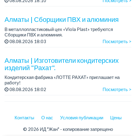
08.08.2026 18:10
Посмотреть >
Преимущество для соискателей:
– знание автомоб...
Алматы | Сборщики ПВХ и алюминия
В металлопластиковый цех «Viola Plast» требуются
Сборщики ПВХ и алюминия.
График работы: 5/2, с 08.00 до 17.00.
08.08.2026 18:03
Посмотреть >
Зарплата: от 300 000 тенге.
По всем вопросам обращаться по теле...
Алматы | Изготовители кондитерских
изделий "Рахат".
Кондитерская фабрика «ЛОТТЕ РАХАТ» приглашает на
работу!
График работы: сменный.
08.08.2026 18:02
Посмотреть >
Зарплата: от 202 729 до 330 216 тенге.
Условия: стабильная зарплата (указана с вычетом налогов),
пред...
Контакты
О нас
Условия публикации
Цены
© 2026 ИД "Жан" - копирование запрещено