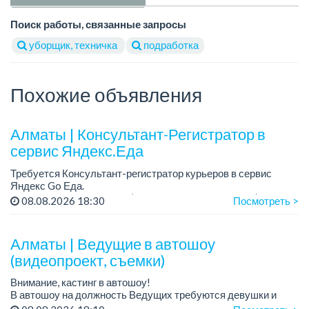
Поиск работы, связанные запросы
уборщик, техничка
подработка
Похожие объявления
Алматы | Консультант-Регистратор в
сервис Яндекс.Еда
Требуется Консультант-регистратор курьеров в сервис
Яндекс Go Еда.
Условия: работа в офисе (Абылай хана - Макатаева).
08.08.2026 18:30
Посмотреть >
График работы: 5/2, пятидневка, с 9 до 18 час.
Требован...
Алматы | Ведущие в автошоу
(видеопроект, съемки)
Внимание, кастинг в автошоу!
В автошоу на должность Ведущих требуются девушки и
парни. А также авто эксперты и авто перекупы.