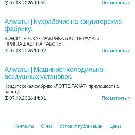
белье, скатерти.
07.08.2026 14:04
Посмотреть >
Зарплата: от 350 000 тенге.
Место работы: Наурызбай батыра - Сат...
Алматы | Кухрабочие на кондитерскую
фабрику.
КОНДИТЕРСКАЯ ФАБРИКА «ЛОТТЕ РАХАТ»
ПРИГЛАШАЕТ НА РАБОТУ!
Зарплата: от 120 000 до 180 000 тенге.
07.08.2026 14:02
Посмотреть >
График работы: сменный.
Условия: стабильная зарплата (указана с вычетом налогов),
пред...
Алматы | Машинист холодильно-
воздушных установок.
Кондитерская фабрика «ЛОТТЕ РАХАТ» приглашает на
работу!
Зарплата: от 293 099 до 390 328 тенге.
07.08.2026 14:01
Посмотреть >
График работы: сменный.
Условия: стабильная зарплата (указана с вычетом налогов),
пре...
Контакты
О нас
Условия публикации
Цены