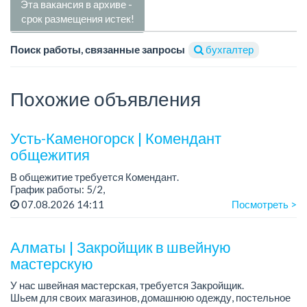
Эта вакансия в архиве -
срок размещения истек!
Поиск работы, связанные запросы
бухгалтер
Похожие объявления
Усть-Каменогорск | Комендант
общежития
В общежитие требуется Комендант.
График работы: 5/2,
Рабочее время: с 08:00 до 17:00
07.08.2026 14:11
Посмотреть >
Зарплата на карту банка
Требования:
Алматы | Закройщик в швейную
Ответственная и аккуратная
мастерскую
...
У нас швейная мастерская, требуется Закройщик.
Шьем для своих магазинов, домашнюю одежду, постельное