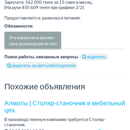
Зарплата: 562 000 тенге за 15 смен в месяц.
(На руки 450 609 тенге при графике 2/2).
Предоставляется: развозка и питание.
Обязанности:
Эта вакансия в архиве -
срок размещения истек!
Поиск работы, связанные запросы
водитель
водитель на авто работодателя
Похожие объявления
Алматы | Столяр-станочник в мебельный
цех.
В производственную компанию требуется Столяр-
станочник.
График работы: 5/2, с 08.00 до 18.00.