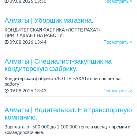
09.08.2026 13:50
Посмотреть >
Зарплата: от 350 000 до 750 000 тенге в месяц.
Требования: опыт работы в производ...
Алматы | Уборщик магазина.
КОНДИТЕРСКАЯ ФАБРИКА «ЛОТТЕ РАХАТ»
ПРИГЛАШАЕТ НА РАБОТУ!
График работы: сменный.
09.08.2026 13:44
Посмотреть >
Зарплата: от 174 660 тенге.
Условия: стабильная зарплата (указана с вычетом налогов),
предоставляется...
Алматы | Специалист-закупщик на
кондитерскую фабрику.
Кондитерская фабрика «ЛОТТЕ РАХАТ» приглашает на
работу!
Зарплата: до 275 000 тенге.
09.08.2026 13:43
Посмотреть >
График работы: 5/2, с 08.00 до 17.00.
Условия: стабильная зарплата (указана с вычетом налогов),
п...
Алматы | Водитель кат. Е в транспортную
компанию.
Зарплата: от 500 000 до 1 100 000 тенге в месяц + премии и
командировочные.