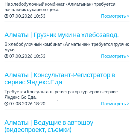
На хлебобулочный комбинат «Алматынан» требуется
начальник сухарного цеха.
Зарплата: от 300 000 тенге на руки (обсуждается на
07.08.2026 18:53
Посмотреть >
собеседовании).
График работы: 5/2.
Алматы | Грузчик муки на хлебозавод.
Требования: оп...
В хлебобулочный комбинат «Алматынан» требуется грузчик
муки.
График работы: 5/2, с 09.00 до 18.00.
07.08.2026 18:53
Посмотреть >
Зарплата: до 200 000 тенге в месяц.
Обязанности: погрузка и выгрузка муки.
У...
Алматы | Консультант-Регистратор в
сервис Яндекс.Еда
Требуется Консультант-регистратор курьеров в сервис
Яндекс Go Еда.
Условия: работа в офисе (Абылай хана - Макатаева).
07.08.2026 18:20
Посмотреть >
График работы: 5/2, пятидневка, с 9 до 18 час.
Требован...
Алматы | Ведущие в автошоу
(видеопроект, съемки)