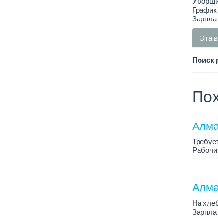
Уборщи
График 
Зарплат
Эта в
Поиск 
Пох
Алма
Требуе
Рабочий
Только 
Алма
На хлеб
Зарплат