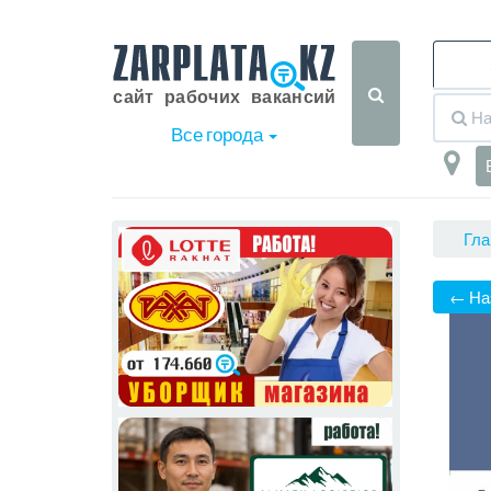
Все города
Гла
← На