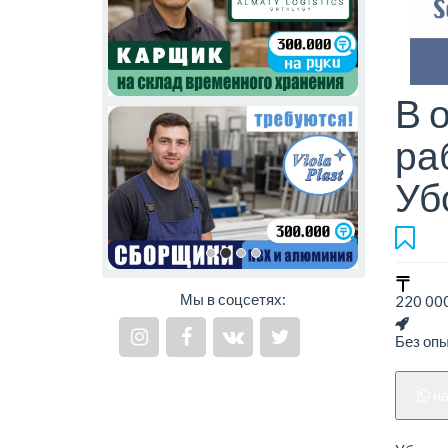
В 
ра
Уб
Мы в соцсетях:
220 000
Без оп
н