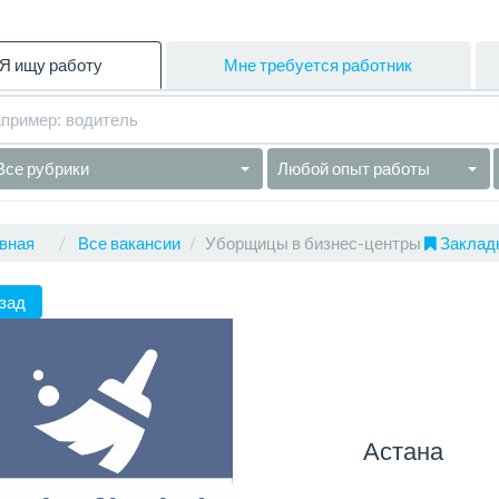
Я ищу работу
Мне требуется работник
Все рубрики
Любой опыт работы
вная
Все вакансии
Уборщицы в бизнес-центры
Закладк
зад
Астана