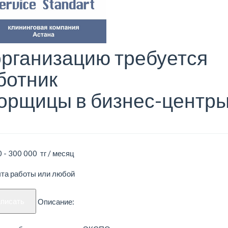
организацию требуется
ботник
орщицы в бизнес-центр
 - 300 000 тг / месяц
ыта работы или любой
аписать
Описание: