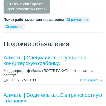
Эта вакансия в архиве -
срок размещения истек!
Поиск работы, связанные запросы
ремонтник
слесарь
Похожие объявления
Алматы | Специалист-закупщик на
кондитерскую фабрику.
Кондитерская фабрика «ЛОТТЕ РАХАТ» приглашает на
работу!
Зарплата: до 275 000 тенге.
08.08.2026 13:30
Посмотреть >
График работы: 5/2, с 08.00 до 17.00.
Условия: стабильная зарплата (указана с вычетом налогов),
п...
Алматы | Водитель кат. Е в транспортную
компанию.