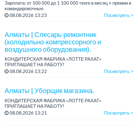
Зарплата: от 500 000 до 1 100 000 тенге в месяц + премии и
командировочные.
Условия: постоянная занятость, бонусы и премии за
08.08.2026 13:23
Посмотреть >
качественную работу, комфортные условия, современный
автопарк.
...
Алматы | Слесарь-ремонтник
(холодильно-компрессорного и
воздушного оборудования).
КОНДИТЕРСКАЯ ФАБРИКА «ЛОТТЕ РАХАТ»
ПРИГЛАШАЕТ НА РАБОТУ!
График работы: сменный.
08.08.2026 13:22
Посмотреть >
Зарплата: от 206 000 до 310 700 тенге.
Условия: стабильная зарплата (указана с вычетом налогов),
пред...
Алматы | Уборщик магазина.
КОНДИТЕРСКАЯ ФАБРИКА «ЛОТТЕ РАХАТ»
ПРИГЛАШАЕТ НА РАБОТУ!
График работы: сменный.
08.08.2026 13:21
Посмотреть >
Зарплата: от 174 660 тенге.
Условия: стабильная зарплата (указана с вычетом налогов),
предоставляется...