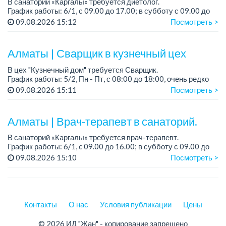
В санаторий «Каргалы» требуется диетолог.
График работы: 6/1, с 09.00 до 17.00; в субботу с 09.00 до
12.00.
09.08.2026 15:12
Посмотреть >
Зарплата: 150 000 тенге на руки + соцпакет.
Алматы | Сварщик в кузнечный цех
...
В цех "Кузнечный дом" требуется Сварщик.
График работы: 5/2, Пн - Пт, с 08:00 до 18:00, очень редко
суббота.
09.08.2026 15:11
Посмотреть >
Зарплата: 300 000 - 500 000 тенге, сдельная.
Требования:
Алматы | Врач-терапевт в санаторий.
-...
В санаторий «Каргалы» требуется врач-терапевт.
График работы: 6/1, c 09.00 до 16.00; в субботу с 09.00 до
12.00.
09.08.2026 15:10
Посмотреть >
Зарплата: 180 000 тенге на руки + соцпакет....
Контакты
О нас
Условия публикации
Цены
© 2026 ИД "Жан" - копирование запрещено