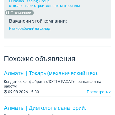
Eurasian Trading Group
отделочные и строительные материалы
О компании
Вакансии этой компании:
Разнорабочий на склад
Похожие объявления
Алматы | Токарь (механический цех).
Кондитерская фабрика «ЛОТТЕ РАХАТ» приглашает на
работу!
График работы: сменный.
09.08.2026 15:30
Посмотреть >
Зарплата: от 293 906 до 390 328 тенге.
Условия: стабильная зарплата (указана с вычетом налогов),
пред...
Алматы | Диетолог в санаторий.