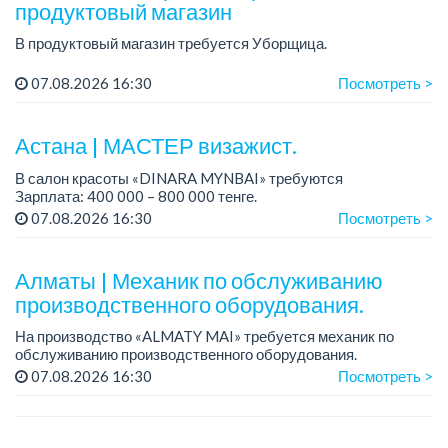
продуктовый магазин
В продуктовый магазин требуется Уборщица.
График работы: 6/1, время работы с 08.00 до 18.00, 6 дней в
07.08.2026 16:30
Посмотреть >
неделю.
Зарплата: 160 000 тенге на руки + соцпакет.
Астана | МАСТЕР визажист.
Мы ищем о...
В салон красоты «DINARA MYNBAI» требуются
Зарплата: 400 000 – 800 000 тенге.
07.08.2026 16:30
Посмотреть >
Если вы энергичный, амбициозный мастер, ищете
интересную компанию с комфортными условиями,
умеющими о...
Алматы | Механик по обслуживанию
производственного оборудования.
На производство «ALMATY MAI» требуется механик по
обслуживанию производственного оборудования.
Зарплата: до 500 000 тенге.
07.08.2026 16:30
Посмотреть >
График работы: 5/2, с 08.00 до 17.00.
Требования: ср...