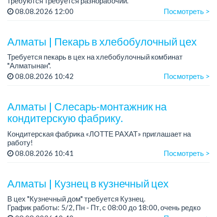
требуются требуется разнорабочий.
График работы: 5/2.
08.08.2026 12:00
Посмотреть >
Зарплата: 250 000 тенге в месяц.
...
Алматы | Пекарь в хлебобулочный цех
Требуется пекарь в цех на хлебобулочный комбинат
"Алматынан".
Требования: начальное или среднее специальное
08.08.2026 10:42
Посмотреть >
образование.
График работы: 5/2.
Алматы | Слесарь-монтажник на
Зарплата: до 220 000 тенге в меся...
кондитерскую фабрику.
Кондитерская фабрика «ЛОТТЕ РАХАТ» приглашает на
работу!
Зарплата обсуждается на собеседовании.
08.08.2026 10:41
Посмотреть >
График работы: сменный.
Условия: стабильная зарплата (указана с вычетом налогов),
пред...
Алматы | Кузнец в кузнечный цех
В цех "Кузнечный дом" требуется Кузнец.
График работы: 5/2, Пн - Пт, с 08:00 до 18:00, очень редко
суббота.