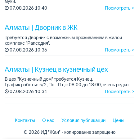
муки.
График работы: 5/2, с 09.00 до 18.00.
07.08.2026 10:40
Посмотреть >
Зарплата: до 200 000 тенге в месяц.
Обязанности: погрузка и выгрузка муки.
У...
Алматы | Дворник в ЖК
Требуется Дворник с возможным проживанием в жилой
комплекс "Рапсодия".
График работы: 6/1, пн-пт.: 08:00 - 16:00; сб.: 08:00 - 12:00.
07.08.2026 10:36
Посмотреть >
Зарплата: 170 000 тенге на руки, 1 раз в месяц.
...
Алматы | Кузнец в кузнечный цех
В цех "Кузнечный дом" требуется Кузнец.
График работы: 5/2, Пн - Пт, с 08:00 до 18:00, очень редко
суббота.
07.08.2026 10:31
Посмотреть >
Зарплата: 300 000 - 500 000 тенге, сдельная.
Требования:
- о...
Контакты
О нас
Условия публикации
Цены
© 2026 ИД "Жан" - копирование запрещено