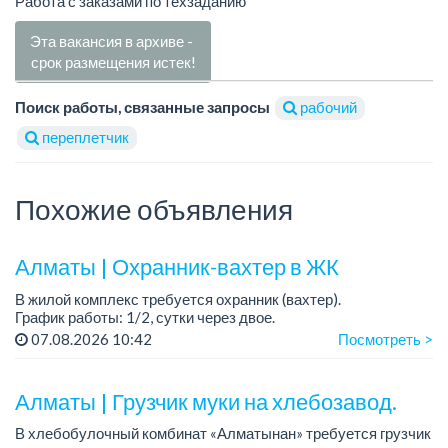
Работа с заказами по техзаданию
Эта вакансия в архиве -
срок размещения истек!
Поиск работы, связанные запросы
рабочий
переплетчик
Похожие объявления
Алматы | Охранник-вахтер в ЖК
В жилой комплекс требуется охранник (вахтер).
График работы: 1/2, сутки через двое.
Требования: без вредных привычек. ...
07.08.2026 10:42
Посмотреть >
Алматы | Грузчик муки на хлебозавод.
В хлебобулочный комбинат «Алматынан» требуется грузчик