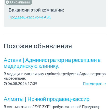
О компании
Вакансии этой компании:
Продавец-кассир на АЗС
Похожие объявления
Астана | Администратор на ресепшен в
медицинскую клинику.
В медицинскую клинику «Animed» требуется Администратор
на ресепшен.
Зарплата: 250 000 тенге + бонусы.
06.08.2026 17:39
Посмотреть >
График работы: 2/2.
Условия: стабильная работа в современной медицинской
клини...
Алматы | Ночной продавец-кассир
В сеть магазинов "ZYP ZYP" требуется ночной Продавец-