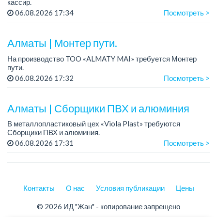
кассир.
График работы: 2/2, с 20:00 до 08:00.
06.08.2026 17:34
Посмотреть >
Требования: знание программы 1С.
Условия: Трудоустройство официальное, с...
Алматы | Монтер пути.
На производство TOO «ALMATY MAI» требуется Монтер
пути.
Зарплата: 322 000 тенге.
06.08.2026 17:32
Посмотреть >
График работы: 5/2, с 08.00 до 17.00.
Требования: высшее или среднее специальное
Алматы | Сборщики ПВХ и алюминия
образование...
В металлопластиковый цех «Viola Plast» требуются
Сборщики ПВХ и алюминия.
График работы: 5/2, с 08.00 до 17.00.
06.08.2026 17:31
Посмотреть >
Зарплата: от 300 000 тенге.
По всем вопросам обращаться по теле...
Контакты
О нас
Условия публикации
Цены
© 2026 ИД "Жан" - копирование запрещено