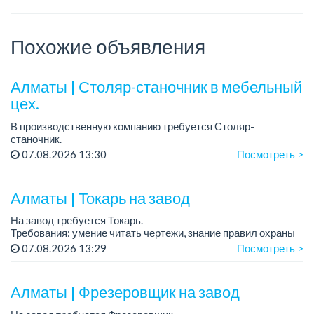
Похожие объявления
Алматы | Столяр-станочник в мебельный
цех.
В производственную компанию требуется Столяр-
станочник.
График работы: 5/2, с 08.00 до 18.00.
07.08.2026 13:30
Посмотреть >
Зарплата: от 350 000 до 750 000 тенге в месяц.
Требования: опыт работы в производ...
Алматы | Токарь на завод
На завод требуется Токарь.
Требования: умение читать чертежи, знание правил охраны
труда при выполнении работ на металлорежущем
07.08.2026 13:29
Посмотреть >
оборудовании....
Алматы | Фрезеровщик на завод