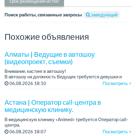
срок размещения истек!
Поиск работы, связанные запросы
заведующий
Похожие объявления
Алматы | Ведущие в автошоу
(видеопроект, съемки)
Внимание, кастинг в автошоу!
В автошоу на должность Ведущих требуются девушки и
парни. А также авто эксперты и авто перекупы.
06.08.2026 18:10
Посмотреть >
Преимущество для соискателей:
– знание автомоб...
Астана | Оператор call-центра в
медицинскую клинику.
В медицинскую клинику «Animed» требуется Оператор call-
центра.
Зарплата: от 500 000 до 800 000 тенге в месяц.
06.08.2026 18:07
Посмотреть >
График работы: 5/2, с 10.00 до 19.00; плавающие выходные.