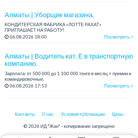
Условия: стаби...
Алматы | Уборщик магазина.
КОНДИТЕРСКАЯ ФАБРИКА «ЛОТТЕ РАХАТ»
ПРИГЛАШАЕТ НА РАБОТУ!
График работы: сменный.
06.08.2026 18:00
Посмотреть >
Зарплата: от 174 660 тенге.
Условия: стабильная зарплата (указана с вычетом налогов),
предоставляется...
Алматы | Водитель кат. Е в транспортную
компанию.
Зарплата: от 500 000 до 1 100 000 тенге в месяц + премии и
командировочные.
Условия: постоянная занятость, бонусы и премии за
06.08.2026 17:53
Посмотреть >
качественную работу, комфортные условия, современный
автопарк.
...
Контакты
О нас
Условия публикации
Цены
© 2026 ИД "Жан" - копирование запрещено