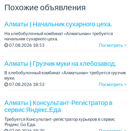
Похожие объявления
Алматы | Начальник сухарного цеха.
На хлебобулочный комбинат «Алматынан» требуется
начальник сухарного цеха.
Зарплата: от 300 000 тенге на руки (обсуждается на
07.08.2026 18:53
Посмотреть >
собеседовании).
График работы: 5/2.
Алматы | Грузчик муки на хлебозавод.
Требования: оп...
В хлебобулочный комбинат «Алматынан» требуется грузчик
муки.
График работы: 5/2, с 09.00 до 18.00.
07.08.2026 18:53
Посмотреть >
Зарплата: до 200 000 тенге в месяц.
Обязанности: погрузка и выгрузка муки.
У...
Алматы | Консультант-Регистратор в
сервис Яндекс.Еда
Требуется Консультант-регистратор курьеров в сервис
Яндекс Go Еда.
Условия: работа в офисе (Абылай хана - Макатаева).
07.08.2026 18:20
Посмотреть >