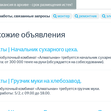
акансия в архиве - срок размещения истек!
работы, связанные запросы
монтер
ремонтник
эл
ожие объявления
ты | Начальник сухарного цеха.
обулочный комбинат «Алматынан» требуется начальник сухарно
а: от 300 000 тенге на руки (обсуждается на собеседовании).
работы: 5/2.
ия: оп...
ы | Грузчик муки на хлебозавод.
булочный комбинат «Алматынан» требуется грузчик муки.
работы: 5/2, с 09.00 до 18.00.
а: до 200 000 тенге в месяц.
ости: погрузка и выгрузка муки.