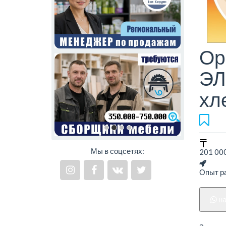
Ор
ЭЛ
хл
Мы в соцсетях:
201 000
Опыт ра
н