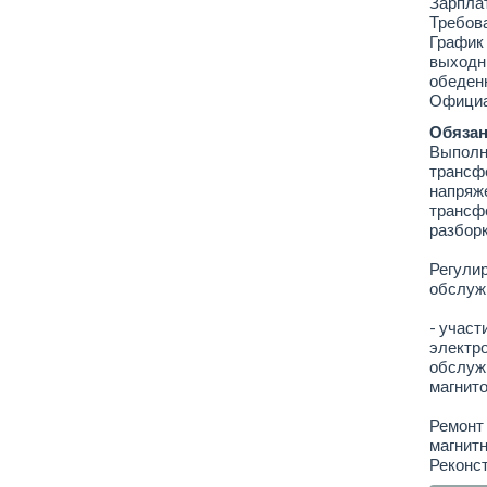
Зарплат
Требова
График 
выходны
обеденн
Официал
Обязан
Выполн
трансф
напряже
трансфо
разборк
Регулир
обслуж
- участ
электро
обслуж
магнито
Ремонт 
магнитн
Реконс