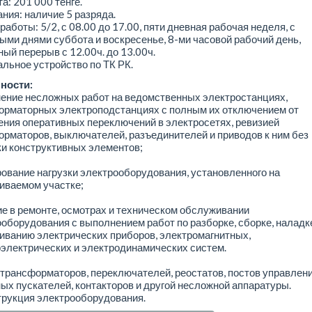
а: 201 000 тенге.
ния: наличие 5 разряда.
работы: 5/2, с 08.00 до 17.00, пяти дневная рабочая неделя, с
ми днями суббота и воскресенье, 8-ми часовой рабочий день,
ый перерыв с 12.00ч. до 13.00ч.
ьное устройство по ТК РК.
ности:
ение несложных работ на ведомственных электростанциях,
орматорных электроподстанциях с полным их отключением от
ния оперативных переключений в электросетях, ревизией
рматоров, выключателей, разъединителей и приводов к ним без
и конструктивных элементов;
ование нагрузки электрооборудования, установленного на
иваемом участке;
ие в ремонте, осмотрах и техническом обслуживании
оборудования с выполнением работ по разборке, сборке, наладк
иванию электрических приборов, электромагнитных,
электрических и электродинамических систем.
трансформаторов, переключателей, реостатов, постов управлени
ых пускателей, контакторов и другой несложной аппаратуры.
трукция электрооборудования.