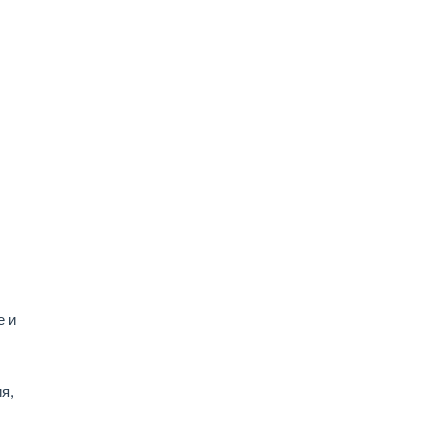
е и
я,