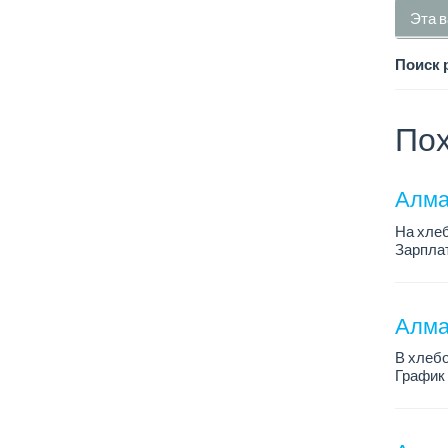
Эта в
Поиск 
Пох
Алма
На хлеб
Зарплат
График 
Требован
Алмат
В хлебо
График 
Зарплат
Обязанн
У...