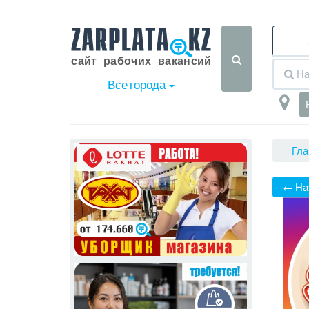
Все города
Гла
← На