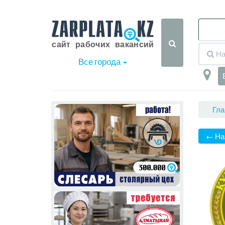
Все города
Гла
← На