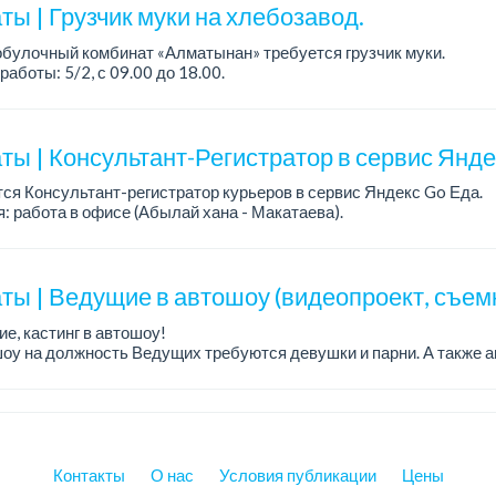
ы | Грузчик муки на хлебозавод.
булочный комбинат «Алматынан» требуется грузчик муки.
работы: 5/2, с 09.00 до 18.00.
а: до 200 000 тенге в месяц.
ости: погрузка и выгрузка муки.
ты | Консультант-Регистратор в сервис Янд
ся Консультант-регистратор курьеров в сервис Яндекс Go Еда.
: работа в офисе (Абылай хана - Макатаева).
работы: 5/2, пятидневка, с 9 до 18 час.
н...
ты | Ведущие в автошоу (видеопроект, съем
е, кастинг в автошоу!
оу на должность Ведущих требуются девушки и парни. А также а
рекупы.
щество для соискателей:
е автомоб...
Контакты
О нас
Условия публикации
Цены