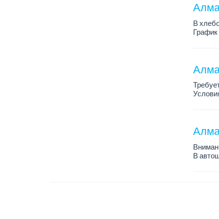
Алмат
В хлебо
График 
Зарплат
Обязанн
У...
Алма
Требует
Условия
График 
Требова
Алма
Внимани
В автош
авто пе
Преиму
– знани