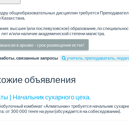
едру общеобразовательных дисциплин требуется Преподавател
 Казахстана.
ния: высшее (или послевузовское) образование, по специальнос
 лет и/или наличие академической степени магистра.
акансия в архиве - срок размещения истек!
работы, связанные запросы
учитель, преподаватель, педаг
ожие объявления
ты | Начальник сухарного цеха.
обулочный комбинат «Алматынан» требуется начальник сухарно
а: от 300 000 тенге на руки (обсуждается на собеседовании).
работы: 5/2.
ия: оп...