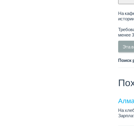
На каф
истории
Требова
менее 3
Эта в
Поиск 
Пох
Алма
На хлеб
Зарплат
График 
Требован