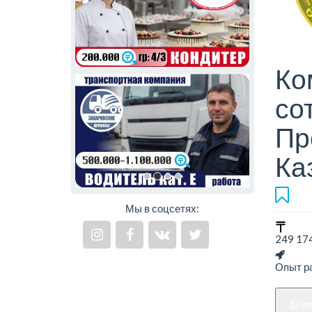
Ко
со
Пр
Ка
Мы в соцсетях:
249 174
Опыт ра
н