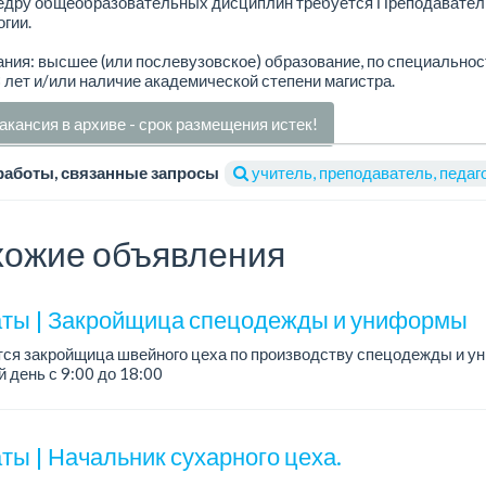
едру общеобразовательных дисциплин требуется Преподавател
гии.
ния: высшее (или послевузовское) образование, по специальнос
 лет и/или наличие академической степени магистра.
акансия в архиве - срок размещения истек!
работы, связанные запросы
учитель, преподаватель, педаг
ожие объявления
ты | Закройщица спецодежды и униформы
тся закройщица швейного цеха по производству спецодежды и 
 день с 9:00 до 18:00
официальное трудоустройство...
ты | Начальник сухарного цеха.