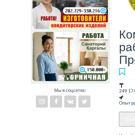
Ко
ра
Пр
Мы в соцсетях:
249 174
Опыт ра
н