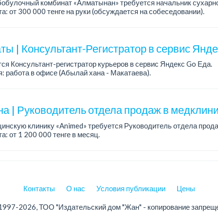
обулочный комбинат «Алматынан» требуется начальник сухарно
а: от 300 000 тенге на руки (обсуждается на собеседовании).
работы: 5/2.
ия: оп...
ты | Консультант-Регистратор в сервис Янд
ся Консультант-регистратор курьеров в сервис Яндекс Go Еда.
: работа в офисе (Абылай хана - Макатаева).
работы: 5/2, пятидневка, с 9 до 18 час.
н...
на | Руководитель отдела продаж в медклини
инскую клинику «Animed» требуется Руководитель отдела прода
а: от 1 200 000 тенге в месяц.
работы: 5/2, с 10.00 до 19.00.
ния: опыт работы руководителем...
Контакты
О нас
Условия публикации
Цены
1997-2026, ТОО "Издательский дом "Жан" - копирование запрещ