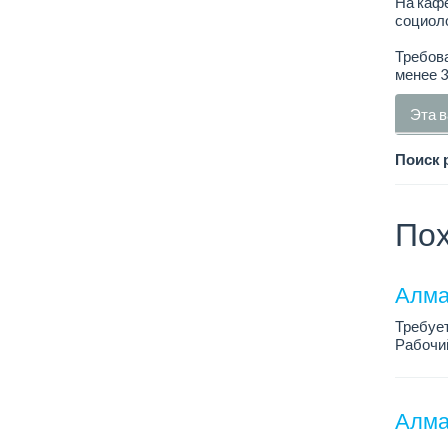
На каф
социоло
Требова
менее 3
Эта в
Поиск 
Пох
Алма
Требуе
Рабочий
Только 
Алма