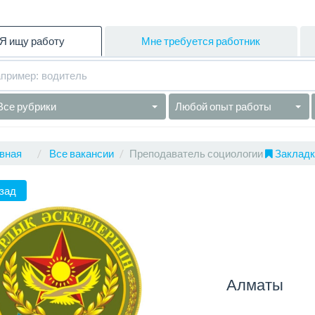
Я ищу работу
Мне требуется работник
Все рубрики
Любой опыт работы
вная
Все вакансии
Преподаватель социологии
Закладки
зад
Алматы