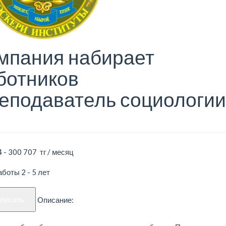
мпания набирает
ботников
еподаватель социологии
 - 300 707 тг / месяц
боты 2 - 5 лет
аписать
Описание: