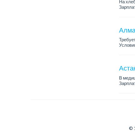
На хлеб
Зарплат
График 
Требован
Алма
Требует
Условия
График 
Требова
Аста
В медиц
Зарплат
График 
Требова
© 