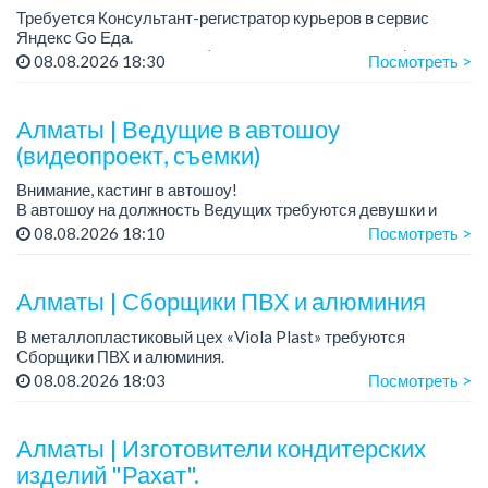
Требуется Консультант-регистратор курьеров в сервис
Яндекс Go Еда.
Условия: работа в офисе (Абылай хана - Макатаева).
08.08.2026 18:30
Посмотреть >
График работы: 5/2, пятидневка, с 9 до 18 час.
Требован...
Алматы | Ведущие в автошоу
(видеопроект, съемки)
Внимание, кастинг в автошоу!
В автошоу на должность Ведущих требуются девушки и
парни. А также авто эксперты и авто перекупы.
08.08.2026 18:10
Посмотреть >
Преимущество для соискателей:
– знание автомоб...
Алматы | Сборщики ПВХ и алюминия
В металлопластиковый цех «Viola Plast» требуются
Сборщики ПВХ и алюминия.
График работы: 5/2, с 08.00 до 17.00.
08.08.2026 18:03
Посмотреть >
Зарплата: от 300 000 тенге.
По всем вопросам обращаться по теле...
Алматы | Изготовители кондитерских
изделий "Рахат".