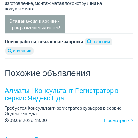
изготовление, монтаж металлоконструкций на
полуавтомате.
Эта вакансия в архиве -
срок размещения истек!
Поиск работы, связанные запросы
рабочий
сварщик
Похожие объявления
Алматы | Консультант-Регистратор в
сервис Яндекс.Еда
Требуется Консультант-регистратор курьеров в сервис
Яндекс Go Еда.
Условия: работа в офисе (Абылай хана - Макатаева).
08.08.2026 18:30
Посмотреть >
График работы: 5/2, пятидневка, с 9 до 18 час.
Требован...