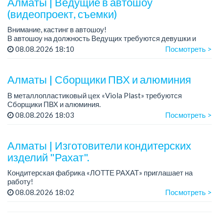
Алматы | Ведущие в автошоу
(видеопроект, съемки)
Внимание, кастинг в автошоу!
В автошоу на должность Ведущих требуются девушки и
парни. А также авто эксперты и авто перекупы.
08.08.2026 18:10
Посмотреть >
Преимущество для соискателей:
– знание автомоб...
Алматы | Сборщики ПВХ и алюминия
В металлопластиковый цех «Viola Plast» требуются
Сборщики ПВХ и алюминия.
График работы: 5/2, с 08.00 до 17.00.
08.08.2026 18:03
Посмотреть >
Зарплата: от 300 000 тенге.
По всем вопросам обращаться по теле...
Алматы | Изготовители кондитерских
изделий "Рахат".
Кондитерская фабрика «ЛОТТЕ РАХАТ» приглашает на
работу!
График работы: сменный.
08.08.2026 18:02
Посмотреть >
Зарплата: от 202 729 до 330 216 тенге.
Условия: стабильная зарплата (указана с вычетом налогов),
пред...