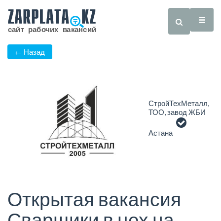
← Назад
СтройТехМеталл,
ТОО, завод ЖБИ
Астана
Открытая вакансия
Сварщики в цех на