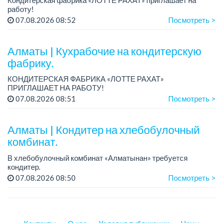
работу!
Зарплата: от 293 099 до 390 328 тенге.
07.08.2026 08:52
Посмотреть >
График работы: сменный.
Условия: стабильная зарплата (указана с вычетом налогов),
пре...
Алматы | Кухрабочие на кондитерскую
фабрику.
КОНДИТЕРСКАЯ ФАБРИКА «ЛОТТЕ РАХАТ»
ПРИГЛАШАЕТ НА РАБОТУ!
Зарплата: от 120 000 до 180 000 тенге.
07.08.2026 08:51
Посмотреть >
График работы: сменный.
Условия: стабильная зарплата (указана с вычетом налогов),
пред...
Алматы | Кондитер на хлебобулочный
комбинат.
В хлебобулочный комбинат «Алматынан» требуется
кондитер.
Зарплата: 200 000 тенге на руки.
07.08.2026 08:50
Посмотреть >
График работы: 4/3, с 09.00 до 18.00. Дополнительный
выходной день – среда.
Требования: сред...