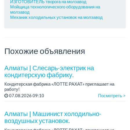
ИЗГОТОВИТЕЛЬ творога на молзавод
Мойщица технологического оборудования на
молзавод
Механик холодильных установок на молзавод
Похожие объявления
Алматы | Слесарь-электрик на
кондитерскую фабрику.
Кондитерская фабрика «ЛОТТЕ РАХАТ» приглашает на
работу!
График работы: сменный.
07.08.2026 09:10
Посмотреть >
Зарплата: от 359 062 тенге.
Условия: стабильная зарплата (указана с вычетом налогов),
предоставляется...
Алматы | Машинист холодильно-
воздушных установок.
Кондитерская фабрика «ЛОТТЕ РАХАТ» приглашает на