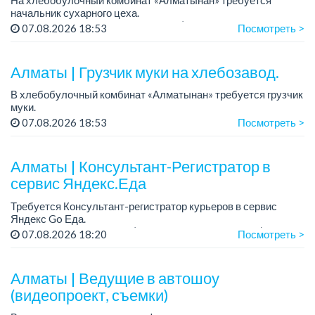
начальник сухарного цеха.
Зарплата: от 300 000 тенге на руки (обсуждается на
07.08.2026 18:53
Посмотреть >
собеседовании).
График работы: 5/2.
Алматы | Грузчик муки на хлебозавод.
Требования: оп...
В хлебобулочный комбинат «Алматынан» требуется грузчик
муки.
График работы: 5/2, с 09.00 до 18.00.
07.08.2026 18:53
Посмотреть >
Зарплата: до 200 000 тенге в месяц.
Обязанности: погрузка и выгрузка муки.
У...
Алматы | Консультант-Регистратор в
сервис Яндекс.Еда
Требуется Консультант-регистратор курьеров в сервис
Яндекс Go Еда.
Условия: работа в офисе (Абылай хана - Макатаева).
07.08.2026 18:20
Посмотреть >
График работы: 5/2, пятидневка, с 9 до 18 час.
Требован...
Алматы | Ведущие в автошоу
(видеопроект, съемки)