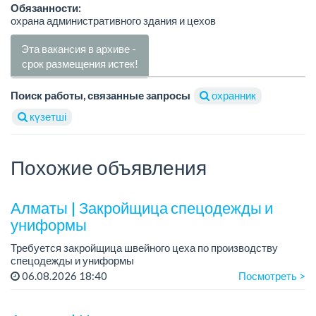
Обязанности:
охрана административного здания и цехов
Эта вакансия в архиве -
срок размещения истек!
Поиск работы, связанные запросы
охранник
күзетші
Похожие объявления
Алматы | Закройщица спецодежды и
униформы
Требуется закройщица швейного цеха по производству
спецодежды и униформы
Рабочий день с 9:00 до 18:00
06.08.2026 18:40
Посмотреть >
Только официальное трудоустройство...