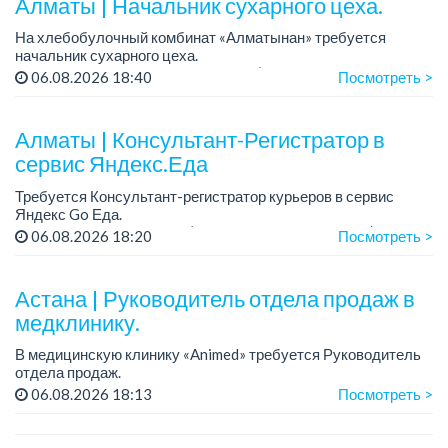
Алматы | Начальник сухарного цеха.
На хлебобулочный комбинат «Алматынан» требуется
начальник сухарного цеха.
Зарплата: от 300 000 тенге на руки (обсуждается на
06.08.2026 18:40
Посмотреть >
собеседовании).
График работы: 5/2.
Алматы | Консультант-Регистратор в
Требования: оп...
сервис Яндекс.Еда
Требуется Консультант-регистратор курьеров в сервис
Яндекс Go Еда.
Условия: работа в офисе (Абылай хана - Макатаева).
06.08.2026 18:20
Посмотреть >
График работы: 5/2, пятидневка, с 9 до 18 час.
Требован...
Астана | Руководитель отдела продаж в
медклинику.
В медицинскую клинику «Animed» требуется Руководитель
отдела продаж.
Зарплата: от 1 200 000 тенге в месяц.
06.08.2026 18:13
Посмотреть >
График работы: 5/2, с 10.00 до 19.00.
Требования: опыт работы руководителем...