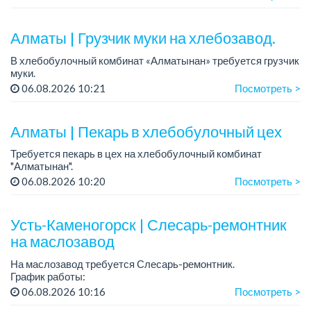
График работы: сменный, 12 часов, день, ночь, два...
Алматы | Грузчик муки на хлебозавод.
В хлебобулочный комбинат «Алматынан» требуется грузчик
муки.
График работы: 5/2, с 09.00 до 18.00.
06.08.2026 10:21
Посмотреть >
Зарплата: до 200 000 тенге в месяц.
Обязанности: погрузка и выгрузка муки.
У...
Алматы | Пекарь в хлебобулочный цех
Требуется пекарь в цех на хлебобулочный комбинат
"Алматынан".
Требования: начальное или среднее специальное
06.08.2026 10:20
Посмотреть >
образование.
График работы: 5/2.
Усть-Каменогорск | Слесарь-ремонтник
Зарплата: до 220 000 тенге в меся...
на маслозавод
На маслозавод требуется Слесарь-ремонтник.
График работы:
- 5/2, с 08 до 17 час либо
06.08.2026 10:16
Посмотреть >
- 3/3 с 08.00 час до 19.00 час.