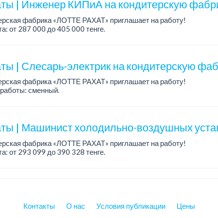
ты | Инженер КИПиА на кондитерскую фабри
ерская фабрика «ЛОТТЕ РАХАТ» приглашает на работу!
а: от 287 000 до 405 000 тенге.
работы: 5/2, с 8.00 до 17.00.
: стабильная зарплата (указана с вычетом н...
ты | Слесарь-электрик на кондитерскую фаб
ерская фабрика «ЛОТТЕ РАХАТ» приглашает на работу!
работы: сменный.
а: от 359 062 тенге.
: стабильная зарплата (указана с вычетом налогов), предоставляе
ты | Машинист холодильно-воздушных уста
ерская фабрика «ЛОТТЕ РАХАТ» приглашает на работу!
а: от 293 099 до 390 328 тенге.
работы: сменный.
: стабильная зарплата (указана с вычетом налогов), пре...
Контакты
О нас
Условия публикации
Цены