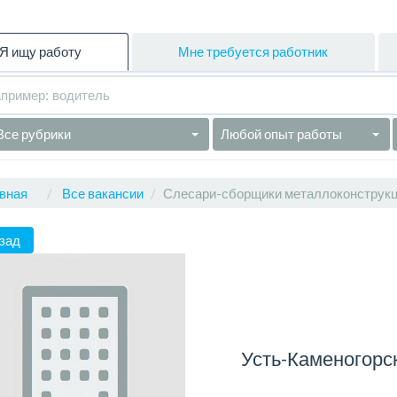
Я ищу работу
Мне требуется работник
Все рубрики
Любой опыт работы
вная
Все вакансии
Слесари-сборщики металлоконструк
зад
Усть-Каменогорс