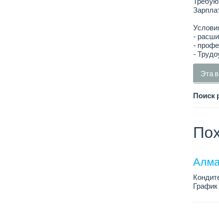
Требую
Зарплат
Услови
- расши
- профе
- Трудо
Эта в
Поиск 
Пох
Алмат
Кондит
График 
Зарплат
Условия