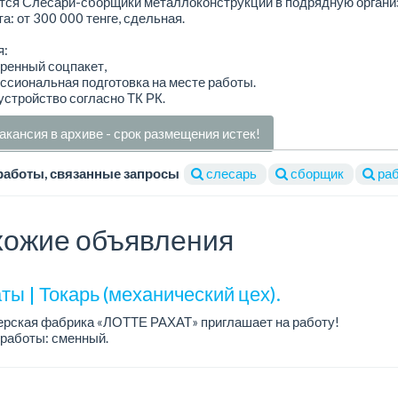
тся Слесари-сборщики металлоконструкций в подрядную органи
а: от 300 000 тенге, сдельная.
я:
ренный соцпакет,
ссиональная подготовка на месте работы.
устройство согласно ТК РК.
акансия в архиве - срок размещения истек!
работы, связанные запросы
слесарь
сборщик
раб
ожие объявления
ы | Токарь (механический цех).
ерская фабрика «ЛОТТЕ РАХАТ» приглашает на работу!
работы: сменный.
а: от 293 906 до 390 328 тенге.
: стабильная зарплата (указана с вычетом налогов), пред...