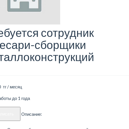
ебуется сотрудник
есари-сборщики
таллоконструкций
 тг / месяц
боты до 1 года
аписать
Описание: