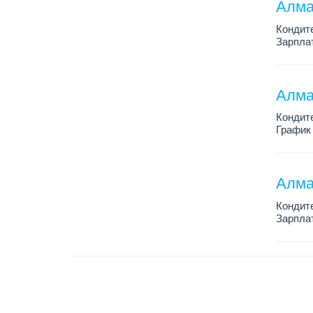
Алма
Кондит
Зарплат
График 
Условия
Алма
Кондит
График 
Зарплат
Условия
Алма
Кондит
Зарплат
График 
Условия