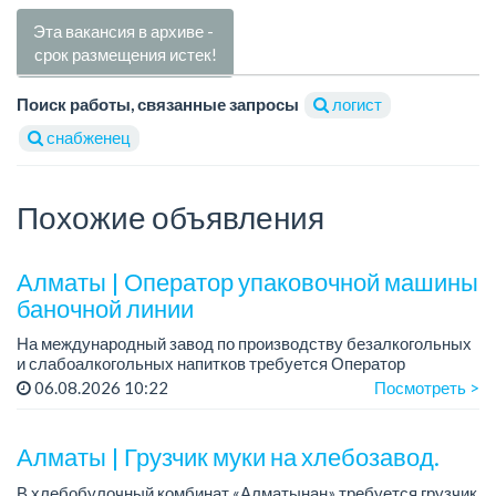
Эта вакансия в архиве -
срок размещения истек!
Поиск работы, связанные запросы
логист
снабженец
Похожие объявления
Алматы | Оператор упаковочной машины
баночной линии
На международный завод по производству безалкогольных
и слабоалкогольных напитков требуется Оператор
упаковочной машины баночной линии.
06.08.2026 10:22
Посмотреть >
График работы: сменный, 12 часов, день, ночь, два...
Алматы | Грузчик муки на хлебозавод.
В хлебобулочный комбинат «Алматынан» требуется грузчик