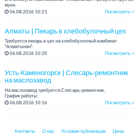
муки.
График работы: 5/2, с 09.00 до 18.00.
06.08.2026 10:21
Посмотреть >
Зарплата: до 200 000 тенге в месяц.
Обязанности: погрузка и выгрузка муки.
У...
Алматы | Пекарь в хлебобулочный цех
Требуется пекарь в цех на хлебобулочный комбинат
"Алматынан".
Требования: начальное или среднее специальное
06.08.2026 10:20
Посмотреть >
образование.
График работы: 5/2.
Усть-Каменогорск | Слесарь-ремонтник
Зарплата: до 220 000 тенге в меся...
на маслозавод
На маслозавод требуется Слесарь-ремонтник.
График работы:
- 5/2, с 08 до 17 час либо
06.08.2026 10:16
Посмотреть >
- 3/3 с 08.00 час до 19.00 час.
Требования: приветствуется опыт и наличие квалиф...
Контакты
О нас
Условия публикации
Цены