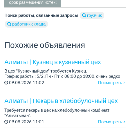
срок размещения истек!
Поиск работы, связанные запросы
грузчик
работник склада
Похожие объявления
Алматы | Кузнец в кузнечный цех
В цех "Кузнечный дом" требуется Кузнец.
График работы: 5/2, Пн - Пт, с 08:00 до 18:00, очень редко
суббота.
09.08.2026 11:02
Посмотреть >
Зарплата: 300 000 - 500 000 тенге, сдельная.
Требования:
Алматы | Пекарь в хлебобулочный цех
- о...
Требуется пекарь в цех на хлебобулочный комбинат
"Алматынан".
Требования: начальное или среднее специальное
09.08.2026 11:01
Посмотреть >
образование.