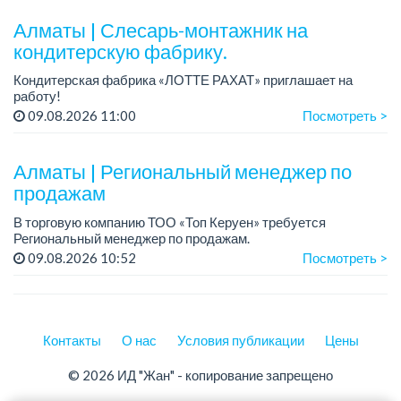
График работы: 5/2.
Алматы | Слесарь-монтажник на
Зарплата: до 220 000 тенге в меся...
кондитерскую фабрику.
Кондитерская фабрика «ЛОТТЕ РАХАТ» приглашает на
работу!
Зарплата обсуждается на собеседовании.
09.08.2026 11:00
Посмотреть >
График работы: сменный.
Условия: стабильная зарплата (указана с вычетом налогов),
пред...
Алматы | Региональный менеджер по
продажам
В торговую компанию ТОО «Топ Керуен» требуется
Региональный менеджер по продажам.
График работы: 5/2, сменный, с 09.00 до 18.00.
09.08.2026 10:52
Посмотреть >
Зарплата обсуждается индивидуально.
Требовани...
Контакты
О нас
Условия публикации
Цены
© 2026 ИД "Жан" - копирование запрещено