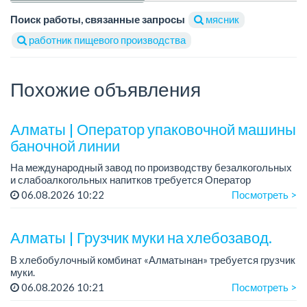
Поиск работы, связанные запросы
мясник
работник пищевого производства
Похожие объявления
Алматы | Оператор упаковочной машины
баночной линии
На международный завод по производству безалкогольных
и слабоалкогольных напитков требуется Оператор
упаковочной машины баночной линии.
06.08.2026 10:22
Посмотреть >
График работы: сменный, 12 часов, день, ночь, два...
Алматы | Грузчик муки на хлебозавод.
В хлебобулочный комбинат «Алматынан» требуется грузчик
муки.
График работы: 5/2, с 09.00 до 18.00.
06.08.2026 10:21
Посмотреть >
Зарплата: до 200 000 тенге в месяц.