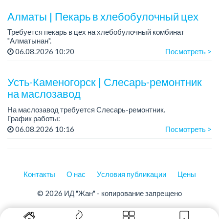
Обязанности: погрузка и выгрузка муки.
У...
Алматы | Пекарь в хлебобулочный цех
Требуется пекарь в цех на хлебобулочный комбинат
"Алматынан".
Требования: начальное или среднее специальное
06.08.2026 10:20
Посмотреть >
образование.
График работы: 5/2.
Усть-Каменогорск | Слесарь-ремонтник
Зарплата: до 220 000 тенге в меся...
на маслозавод
На маслозавод требуется Слесарь-ремонтник.
График работы:
- 5/2, с 08 до 17 час либо
06.08.2026 10:16
Посмотреть >
- 3/3 с 08.00 час до 19.00 час.
Требования: приветствуется опыт и наличие квалиф...
Контакты
О нас
Условия публикации
Цены
© 2026 ИД "Жан" - копирование запрещено