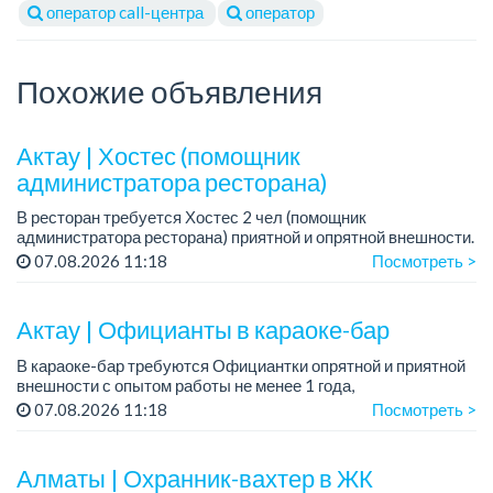
оператор call-центра
оператор
Похожие объявления
Актау | Хостес (помощник
администратора ресторана)
В ресторан требуется Хостес 2 чел (помощник
администратора ресторана) приятной и опрятной внешности.
Требования: ответственная, с опытом работы в ресторане,
07.08.2026 11:18
Посмотреть >
опрятной и приятной внешности, знани...
Актау | Официанты в караоке-бар
В караоке-бар требуются Официантки опрятной и приятной
внешности с опытом работы не менее 1 года,
совершеннолетние
07.08.2026 11:18
Посмотреть >
Мы предлагаем:
— Оклад +%
Алматы | Охранник-вахтер в ЖК
— Удобный сменный график