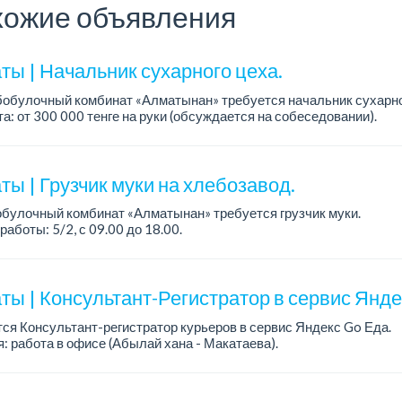
ожие объявления
ты | Начальник сухарного цеха.
обулочный комбинат «Алматынан» требуется начальник сухарно
а: от 300 000 тенге на руки (обсуждается на собеседовании).
работы: 5/2.
ия: оп...
ы | Грузчик муки на хлебозавод.
булочный комбинат «Алматынан» требуется грузчик муки.
работы: 5/2, с 09.00 до 18.00.
а: до 200 000 тенге в месяц.
ости: погрузка и выгрузка муки.
ты | Консультант-Регистратор в сервис Янд
ся Консультант-регистратор курьеров в сервис Яндекс Go Еда.
: работа в офисе (Абылай хана - Макатаева).
работы: 5/2, пятидневка, с 9 до 18 час.
н...