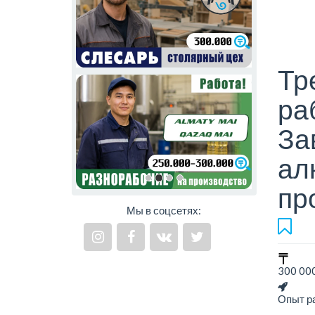
Тр
ра
За
ал
пр
Мы в соцсетях:
300 000
Опыт ра