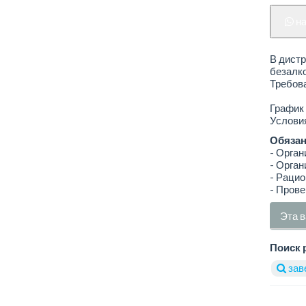
н
В дист
безалко
Требова
График 
Услови
Обязан
- Орган
- Орган
- Раци
- Прове
Эта в
Поиск 
зав