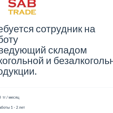
ебуется сотрудник на
боту
ведующий складом
когольной и безалкоголь
одукции.
 тг / месяц
боты 1 - 2 лет