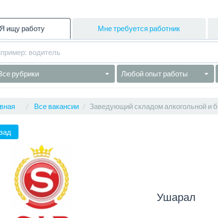
Я ищу работу
Мне требуется работник
Все рубрики
Любой опыт работы
вная
Все вакансии
Заведующий складом алкогольной и б
зад
Ушарал