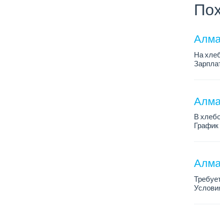
Пох
Алма
На хлеб
Зарплат
График 
Требован
Алмат
В хлебо
График 
Зарплат
Обязанн
У...
Алма
Требует
Условия
График 
Требова