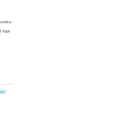
ьной и
 года.
ада