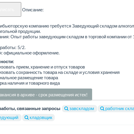
аписать
Описание:
рибьюторскую компанию требуется Заведующий складом алкогол
гольной продукции.
ния: Опыт работы заведующим складом в торговой компании от 1
работы: 5/2.
я: официальное оформление.
ности:
изовать прием, хранение и отпуск товаров
изовать сохранность товара на складе и условия хранения
ональное размещение товара
рка наличия и товарного вида
акансия в архиве - срок размещения истек!
работы, связанные запросы
завскладом
работник скл
едующий
кладовщик