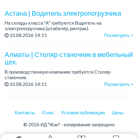
Астана | Водитель электропогрузчика
На склады класса "А" требуются Водитель на
электропогрузчика (штабелёр, ричтрак).
График работы: 2/2, сменный.
10.08.2026 14:15
Посмотреть >
Требования: обязательно иметь допуск к работе на
спец.технике. Условия: предо...
Алматы | Столяр-станочник в мебельный
цех.
В производственную компанию требуется Столяр-
станочник.
График работы: 5/2, с 08.00 до 18.00.
10.08.2026 14:11
Посмотреть >
Зарплата: от 350 000 до 750 000 тенге в месяц.
Требования: опыт работы в производ...
Контакты
О нас
Условия публикации
Цены
© 2026 ИД "Жан" - копирование запрещено