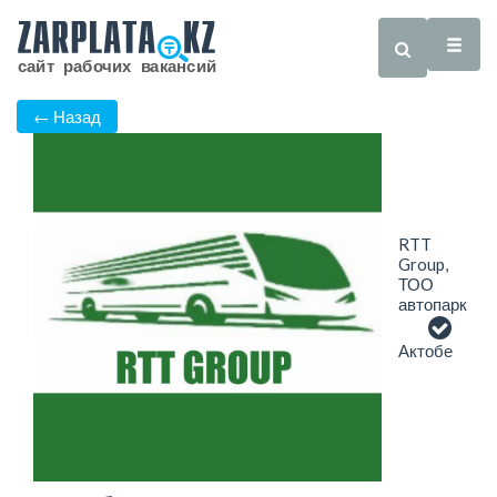
← Назад
RTT
Group,
ТОО
автопарк
Актобе