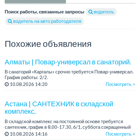
Поиск работы, связанные запросы
водитель
водитель на авто работодателя
Похожие объявления
Алматы | Повар-универсал в санаторий.
В санаторий «Каргалы» срочно требуется Повар-универсал.
График работы: 2/2.
Зарплата: 180 000 тенге на руки + соцпакет.
10.08.2026 14:20
Посмотреть >
Все подробности обсуждаются на собеседовании....
Астана | САНТЕХНИК в складской
комплекс.
В складской комплекс на постоянной основе требуется
сантехник, график в 8.00-17.30, 6/1, суббота сокращенный
рабочий день, воскресенье -выходной. Есть доставка на/с
10.08.2026 14:16
Посмотреть >
работы + питание....