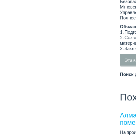
Безопа
Мгнове
Управл
Полное 
Обязан
1. Подг
2. Созв
матери
3. Закл
Эта в
Поиск 
Пох
Алма
поме
На про