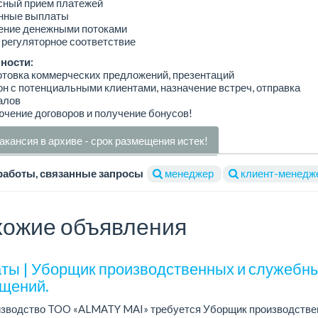
сный прием платежей
нные выплаты
ение денежными потоками
регуляторное соответствие
ности:
отовка коммерческих предложений, презентаций
он с потенциальными клиентами, назначение встреч, отправка
алов
ючение договоров и получение бонусов!
акансия в архиве - срок размещения истек!
работы, связанные запросы
менеджер
клиент-менедж
ожие объявления
ты | Уборщик производственных и служебн
щений.
изводство TOO «ALMATY MAI» требуется Уборщик производстве