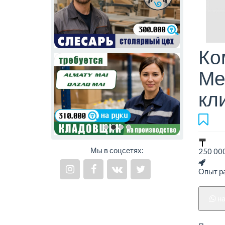
Ко
Ме
кл
Мы в соцсетях:
250 000
Опыт ра
н