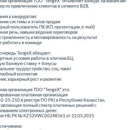
ая организация ТОО "TengeX" объявляет конкурс на вакансию
р по привлечению клиентов в сегменте B2B.
ния к кандидатам:
ание системы и этапов продаж
дный пользователь ПК (КП, презентации, e-mail)
нная речь, навыки ведения переговоров
стремленность и мотивированность на результат
е работать в команде
очередь TengeX обещает:
ортные условия работы в элитном БЦ
ую базовую ставку + бонусы
альное трудоустройство, соц. пакет
елюбный коллектив
ние, карьерный рост и развитие
ая организация ТОО "TengeX" это:
ированная платежная организация
02-25-210 в реестре ПО РК) в Республике Казахстан,
тавляющая полный спектр платежных решений с
ованием электронных денег.
ия НБ РК № KZ52VWC00248561 от 22.05.2025
спечиваем: