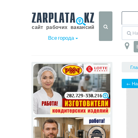
Все города
Гла
← На