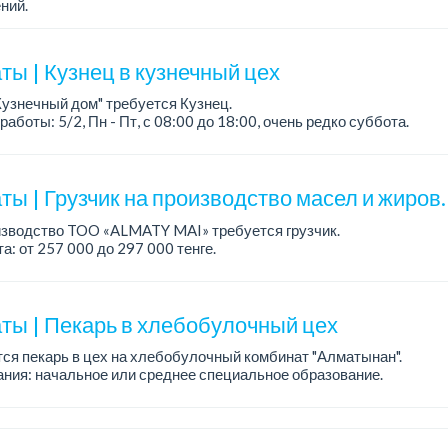
ний.
а: от 219 000 тенге на руки.
работы: 5/2, с 08.00 до 17.00.
ния: средн...
ты | Кузнец в кузнечный цех
Кузнечный дом" требуется Кузнец.
работы: 5/2, Пн - Пт, с 08:00 до 18:00, очень редко суббота.
а: 300 000 - 500 000 тенге, сдельная.
ания:
ы | Грузчик на производство масел и жиров.
изводство TOO «ALMATY MAI» требуется грузчик.
а: от 257 000 до 297 000 тенге.
работы: сменный 2/2, с 08.00 до 20.00, с 20.00 до 08.00.
ния: среднее ...
ты | Пекарь в хлебобулочный цех
ся пекарь в цех на хлебобулочный комбинат "Алматынан".
ния: начальное или среднее специальное образование.
работы: 5/2.
а: до 220 000 тенге в меся...