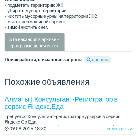
- подметать территорию ЖК;
- убирать мусор с территории;
- чистить мусорные урны на территории ЖК;
- мыть спецмашиной паркинг;
- зимой чистить снег.
Эта вакансия в архиве -
срок размещения истек!
Поиск работы, связанные запросы
дворник
Похожие объявления
Алматы | Консультант-Регистратор в
сервис Яндекс.Еда
Требуется Консультант-регистратор курьеров в сервис
Яндекс Go Еда.
Условия: работа в офисе (Абылай хана - Макатаева).
09.08.2026 18:30
Посмотреть >
График работы: 5/2, пятидневка, с 9 до 18 час.