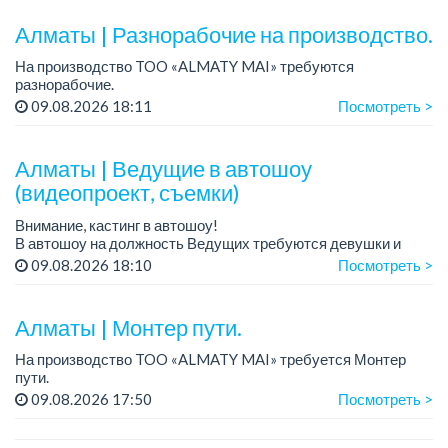
Требован...
Алматы | Разнорабочие на производство.
На производство TOO «ALMATY MAI» требуются
разнорабочие.
Зарплата: от 250 000 до 300 000 тенге на руки.
09.08.2026 18:11
Посмотреть >
График работы: 5/2, с 08.00 до 17.00.
Требования: среднее или среднее професси...
Алматы | Ведущие в автошоу
(видеопроект, съемки)
Внимание, кастинг в автошоу!
В автошоу на должность Ведущих требуются девушки и
парни. А также авто эксперты и авто перекупы.
09.08.2026 18:10
Посмотреть >
Преимущество для соискателей:
– знание автомоб...
Алматы | Монтер пути.
На производство TOO «ALMATY MAI» требуется Монтер
пути.
Зарплата: 322 000 тенге.
09.08.2026 17:50
Посмотреть >
График работы: 5/2, с 08.00 до 17.00.