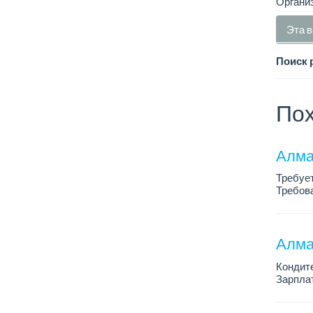
Органи
Эта в
Поиск 
Пох
Алма
Требует
Требова
График 
Зарплат
Алма
Кондит
Зарплат
График 
Условия