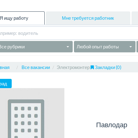
Я ищу работу
Мне требуется работник
Все рубрики
Любой опыт работы
вная
Все вакансии
Электромонтер
Закладки (0)
зад
Павлодар