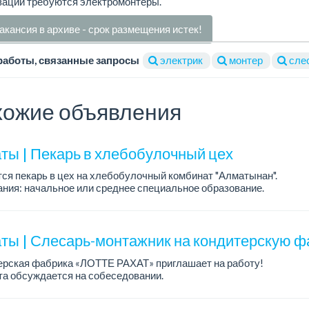
зации требуются электромонтеры.
акансия в архиве - срок размещения истек!
работы, связанные запросы
электрик
монтер
сле
ожие объявления
ты | Пекарь в хлебобулочный цех
ся пекарь в цех на хлебобулочный комбинат "Алматынан".
ния: начальное или среднее специальное образование.
работы: 5/2.
а: до 220 000 тенге в меся...
ты | Слесарь-монтажник на кондитерскую ф
ерская фабрика «ЛОТТЕ РАХАТ» приглашает на работу!
а обсуждается на собеседовании.
работы: сменный.
: стабильная зарплата (указана с вычетом налогов), пред...