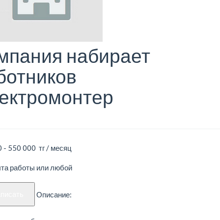
мпания набирает
ботников
ектромонтер
 - 550 000 тг / месяц
ыта работы или любой
аписать
Описание: