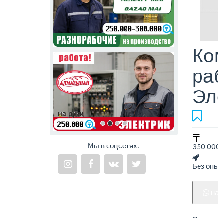
Ко
ра
Эл
Мы в соцсетях:
350 000
Без оп
н