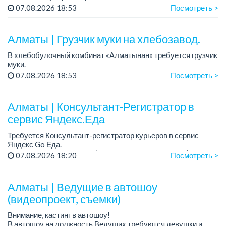
Зарплата: от 300 000 тенге на руки (обсуждается на
07.08.2026 18:53
Посмотреть >
собеседовании).
График работы: 5/2.
Алматы | Грузчик муки на хлебозавод.
Требования: оп...
В хлебобулочный комбинат «Алматынан» требуется грузчик
муки.
График работы: 5/2, с 09.00 до 18.00.
07.08.2026 18:53
Посмотреть >
Зарплата: до 200 000 тенге в месяц.
Обязанности: погрузка и выгрузка муки.
У...
Алматы | Консультант-Регистратор в
сервис Яндекс.Еда
Требуется Консультант-регистратор курьеров в сервис
Яндекс Go Еда.
Условия: работа в офисе (Абылай хана - Макатаева).
07.08.2026 18:20
Посмотреть >
График работы: 5/2, пятидневка, с 9 до 18 час.
Требован...
Алматы | Ведущие в автошоу
(видеопроект, съемки)
Внимание, кастинг в автошоу!
В автошоу на должность Ведущих требуются девушки и