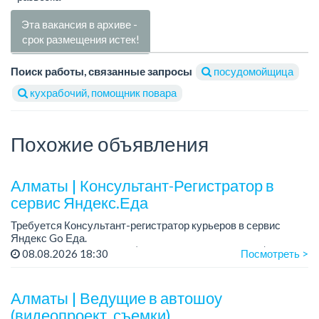
Эта вакансия в архиве -
срок размещения истек!
Поиск работы, связанные запросы
посудомойщица
кухрабочий, помощник повара
Похожие объявления
Алматы | Консультант-Регистратор в
сервис Яндекс.Еда
Требуется Консультант-регистратор курьеров в сервис
Яндекс Go Еда.
Условия: работа в офисе (Абылай хана - Макатаева).
08.08.2026 18:30
Посмотреть >
График работы: 5/2, пятидневка, с 9 до 18 час.
Требован...
Алматы | Ведущие в автошоу
(видеопроект, съемки)