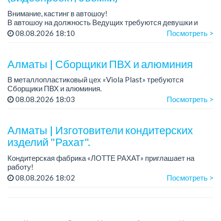
Внимание, кастинг в автошоу!
В автошоу на должность Ведущих требуются девушки и
парни. А также авто эксперты и авто перекупы.
08.08.2026 18:10
Посмотреть >
Преимущество для соискателей:
– знание автомоб...
Алматы | Сборщики ПВХ и алюминия
В металлопластиковый цех «Viola Plast» требуются
Сборщики ПВХ и алюминия.
График работы: 5/2, с 08.00 до 17.00.
08.08.2026 18:03
Посмотреть >
Зарплата: от 300 000 тенге.
По всем вопросам обращаться по теле...
Алматы | Изготовители кондитерских
изделий "Рахат".
Кондитерская фабрика «ЛОТТЕ РАХАТ» приглашает на
работу!
График работы: сменный.
08.08.2026 18:02
Посмотреть >
Зарплата: от 202 729 до 330 216 тенге.
Условия: стабильная зарплата (указана с вычетом налогов),
пред...