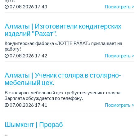
Зарплата: 322 000 тенге.
07.08.2026 17:43
Посмотреть >
График работы: 5/2, с 08.00 до 17.00.
Требования: высшее или среднее специальное
Алматы | Изготовители кондитерских
образование...
изделий "Рахат".
Кондитерская фабрика «ЛОТТЕ РАХАТ» приглашает на
работу!
График работы: сменный.
07.08.2026 17:42
Посмотреть >
Зарплата: от 202 729 до 330 216 тенге.
Условия: стабильная зарплата (указана с вычетом налогов),
пред...
Алматы | Ученик столяра в столярно-
мебельный цех.
В столярно-мебельный цех требуется ученик столяра.
Зарплата обсуждается по телефону.
График работы: 5/2, с 08.00 до 18.00.
07.08.2026 17:41
Посмотреть >
Требования: опыт работы не требуется; желание обучаться
пр...
Шымкент | Прораб
...